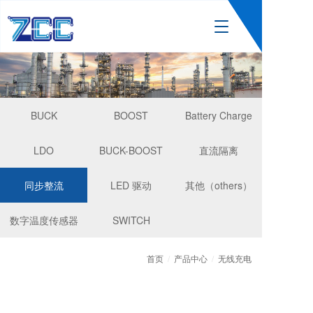
T
o
g
g
l
e
n
BUCK
BOOST
Battery Charge
a
v
LDO
BUCK-BOOST
直流隔离
i
g
a
同步整流
LED 驱动
其他（others）
t
i
数字温度传感器
SWITCH
o
n
首页
/
产品中心
/
无线充电