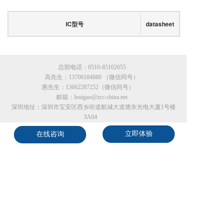
IC型号
datasheet
总部电话：
0510-85102655
高先生：
13706184880
 （微信同号）  
惠先生：
13662287252
（微信同号）       
 邮箱：louigao@zcc-china.net   
深圳地址：深圳市宝安区西乡街道航城大道塘东光电大厦1号楼
3A04    
无锡地址：无锡市滨湖区滴翠路100号B幢611   
立即体验
在线咨询
版权归无锡市至诚微电子有限公司所有 
苏ICP备18057103号-1
支持
反馈
关注
数据